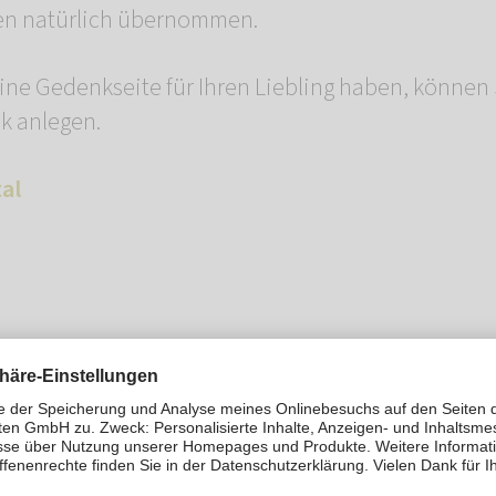
en natürlich übernommen.
ne Gedenkseite für Ihren Liebling haben, können 
k anlegen.
al
t