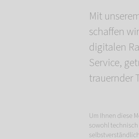
Mit unsere
schaffen wi
digitalen Ra
Service, ge
trauernder T
Um Ihnen diese Mö
sowohl technisch 
selbstverständlic