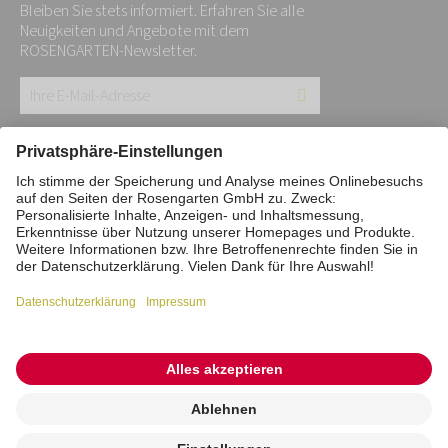
Bleiben Sie stets informiert. Erfahren Sie alle
Neuigkeiten und Angebote mit dem
ROSENGARTEN-Newsletter.
Ihre
E-
Mail-
Impressum
Datenschutz
Stiftung
Adresse:
Interne Meldestelle
Zahlungsmittel
*
Vertrag widerrufen
Barrierefreiheitserklärung
Cookie/Tracking-Einstellungen
© 2026 ROSENGARTEN-Tierbestattung