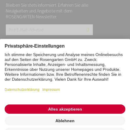
Bleiben Sie stets informiert. Erfahren Sie alle
Neuigkeiten und Angebote mit dem
ROSENGARTEN-Newsletter.
Ihre
E-
Mail-
Impressum
Datenschutz
Stiftung
Adresse:
Interne Meldestelle
Zahlungsmittel
*
Vertrag widerrufen
Barrierefreiheitserklärung
Cookie/Tracking-Einstellungen
© 2026 ROSENGARTEN-Tierbestattung