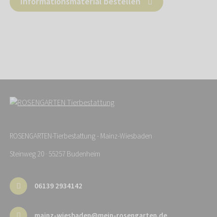
Informationsmaterial bestellen
ROSENGARTEN-Tierbestattung - Mainz-Wiesbaden
Steinweg 20 · 55257 Budenheim
06139 2934142
mainz-wiesbaden@mein-rosengarten.de