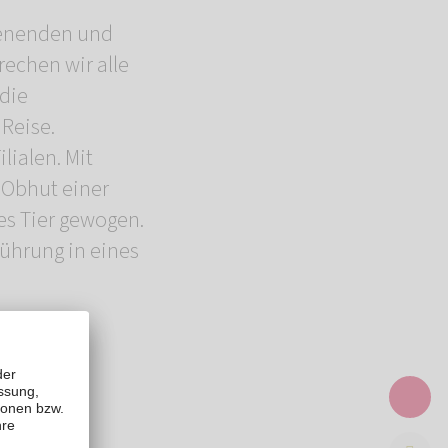
chenenden und
rechen wir alle
die
 Reise.
lialen. Mit
 Obhut einer
es Tier gewogen.
führung in eines