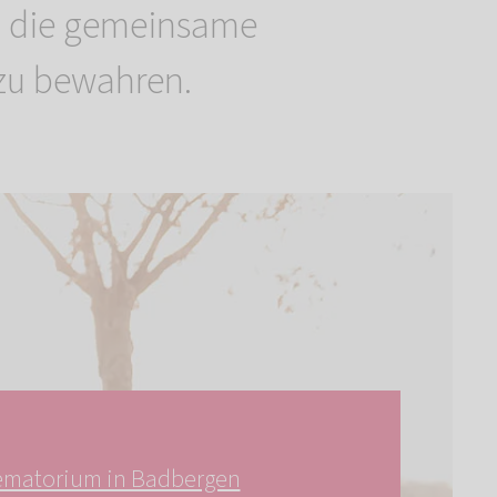
n die gemeinsame
zu bewahren.
ematorium in Badbergen