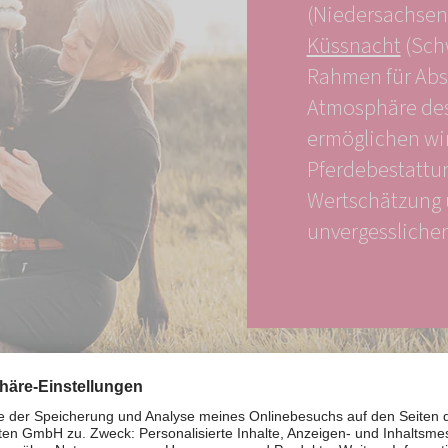
(Niedersachsen
Küssnacht
(Sch
Rahmen für Absc
Atmosphäre des
ermöglichen wir
Pferdebestattun
Wertschätzung 
unvergessliche