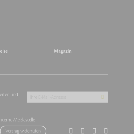
eise
Magazin
keiten und
Ihre
E-
Mail-
Interne Meldestelle
Adresse:
Vertrag widerrufen
*