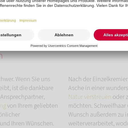
n
schwer. Wenn Sie uns
Nach der Einzelkremier
eibt, ist die dankbare
Asche in einer wunde
r Ansprechpartner,
Natur verstreuen
oder 
ung
von Ihrem geliebten
möchten. Schweifhaar u
önlicher
Wunsch außerdem zu i
 und Ihren Wünschen.
weiterverarbeitet, wodu