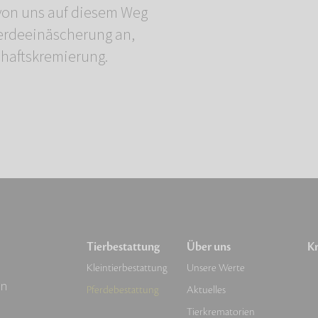
von uns auf diesem Weg
ferdeeinäscherung an,
haftskremierung.
Tierbestattung
Über uns
Kr
Kleintierbestattung
Unsere Werte
en
Pferdebestattung
Aktuelles
Tierkrematorien