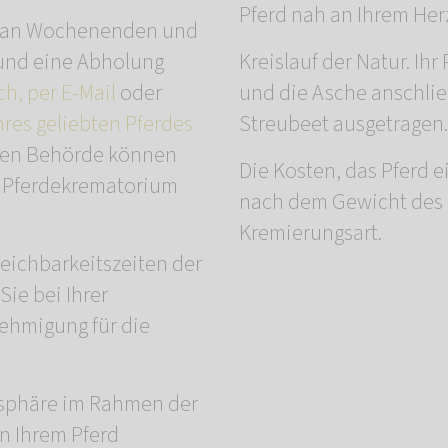
Pferd nah an Ihrem Her
ch an Wochenenden und
und eine Abholung
Kreislauf der Natur. Ih
ch, per E-Mail
oder
und die Asche anschl
hres geliebten Pferdes
Streubeet ausgetragen.
igen Behörde können
Die Kosten, das Pferd 
m Pferdekrematorium
nach dem Gewicht des 
Kremierungsart.
reichbarkeitszeiten der
Sie bei Ihrer
hmigung für die
mosphäre im Rahmen der
on Ihrem Pferd