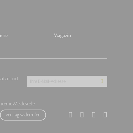
eise
Magazin
keiten und
Ihre
E-
Mail-
Interne Meldestelle
Adresse:
Vertrag widerrufen
*