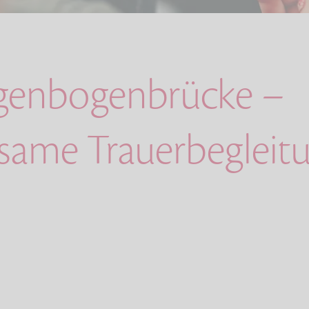
genbogenbrücke –
lsame Trauerbegleitu