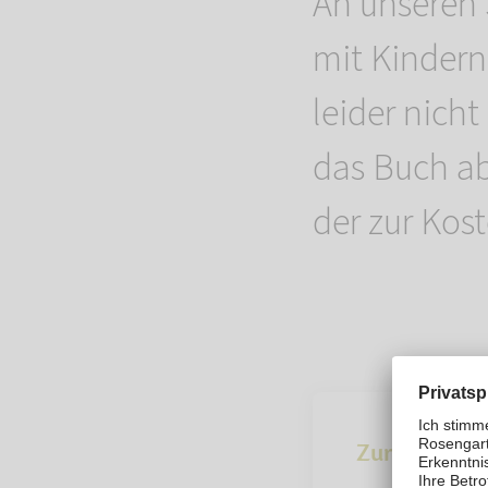
An unseren 
mit Kindern
leider nich
das Buch ab
der zur Kost
Zur Übersich