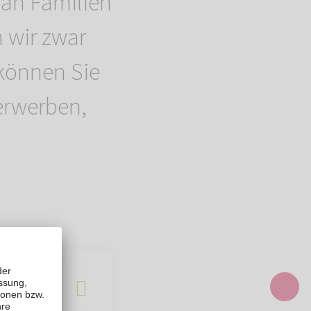
 an Familien
 wir zwar
 können Sie
erwerben,