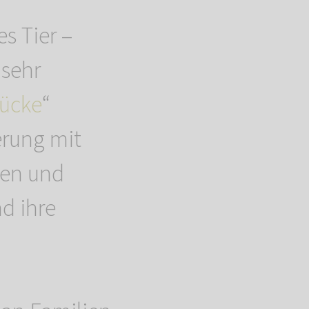
s Tier –
 sehr
ücke
“
erung mit
nen und
d ihre