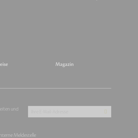
eise
Magazin
keiten und
Ihre
E-
Mail-
Interne Meldestelle