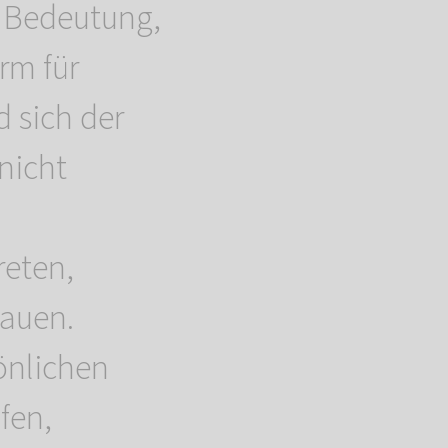
r Bedeutung,
rm für
d sich der
nicht
reten,
auen.
önlichen
fen,