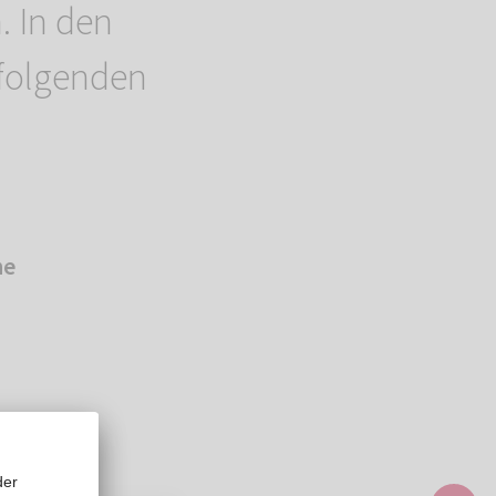
. In den
 folgenden
he