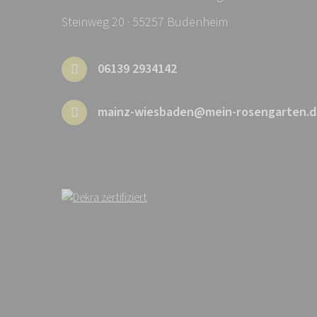
Steinweg 20 · 55257 Budenheim
06139 2934142
mainz-wiesbaden@mein-rosengarten.d