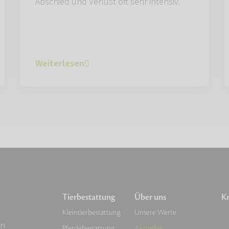
Abschied und Verlust oft sehr intensiv.
Weiterlesen
Tierbestattung
Über uns
Kr
Kleintierbestattung
Unsere Werte
en
Pferdebestattung
Aktuelles